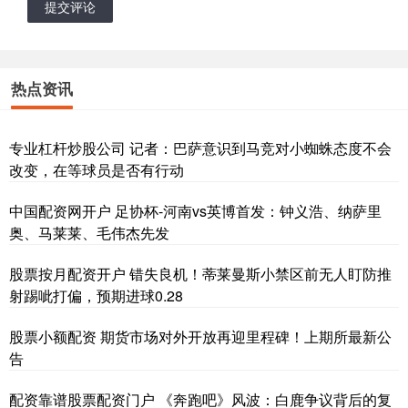
提交评论
热点资讯
专业杠杆炒股公司 记者：巴萨意识到马竞对小蜘蛛态度不会
改变，在等球员是否有行动
中国配资网开户 足协杯-河南vs英博首发：钟义浩、纳萨里
奥、马莱莱、毛伟杰先发
股票按月配资开户 错失良机！蒂莱曼斯小禁区前无人盯防推
射踢呲打偏，预期进球0.28
股票小额配资 期货市场对外开放再迎里程碑！上期所最新公
告
配资靠谱股票配资门户 《奔跑吧》风波：白鹿争议背后的复