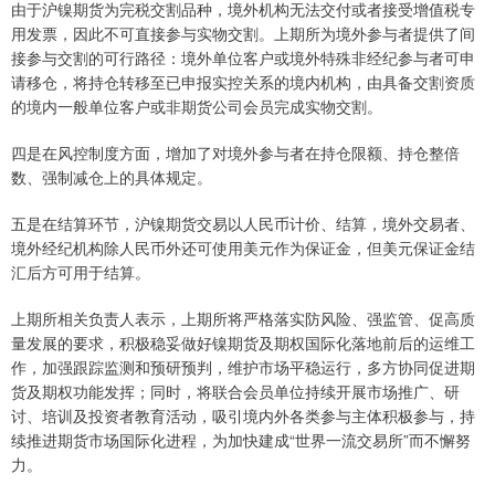
由于沪镍期货为完税交割品种，境外机构无法交付或者接受增值税专
用发票，因此不可直接参与实物交割。上期所为境外参与者提供了间
接参与交割的可行路径：境外单位客户或境外特殊非经纪参与者可申
请移仓，将持仓转移至已申报实控关系的境内机构，由具备交割资质
的境内一般单位客户或非期货公司会员完成实物交割。
四是在风控制度方面，增加了对境外参与者在持仓限额、持仓整倍
数、强制减仓上的具体规定。
五是在结算环节，沪镍期货交易以人民币计价、结算，境外交易者、
境外经纪机构除人民币外还可使用美元作为保证金，但美元保证金结
汇后方可用于结算。
上期所相关负责人表示，上期所将严格落实防风险、强监管、促高质
量发展的要求，积极稳妥做好镍期货及期权国际化落地前后的运维工
作，加强跟踪监测和预研预判，维护市场平稳运行，多方协同促进期
货及期权功能发挥；同时，将联合会员单位持续开展市场推广、研
讨、培训及投资者教育活动，吸引境内外各类参与主体积极参与，持
续推进期货市场国际化进程，为加快建成“世界一流交易所”而不懈努
力。