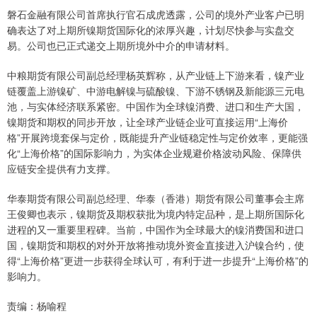
磐石金融有限公司首席执行官石成虎透露，公司的境外产业客户已明
确表达了对上期所镍期货国际化的浓厚兴趣，计划尽快参与实盘交
易。公司也已正式递交上期所境外中介的申请材料。
中粮期货有限公司副总经理杨英辉称，从产业链上下游来看，镍产业
链覆盖上游镍矿、中游电解镍与硫酸镍、下游不锈钢及新能源三元电
池，与实体经济联系紧密。中国作为全球镍消费、进口和生产大国，
镍期货和期权的同步开放，让全球产业链企业可直接运用“上海价
格”开展跨境套保与定价，既能提升产业链稳定性与定价效率，更能强
化“上海价格”的国际影响力，为实体企业规避价格波动风险、保障供
应链安全提供有力支撑。
华泰期货有限公司副总经理、华泰（香港）期货有限公司董事会主席
王俊卿也表示，镍期货及期权获批为境内特定品种，是上期所国际化
进程的又一重要里程碑。当前，中国作为全球最大的镍消费国和进口
国，镍期货和期权的对外开放将推动境外资金直接进入沪镍合约，使
得“上海价格”更进一步获得全球认可，有利于进一步提升“上海价格”的
影响力。
责编：杨喻程