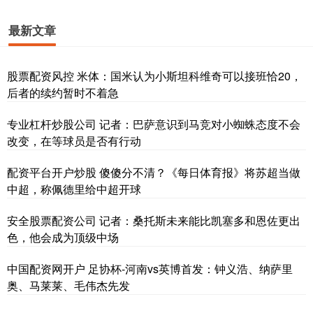
最新文章
股票配资风控 米体：国米认为小斯坦科维奇可以接班恰20，
后者的续约暂时不着急
专业杠杆炒股公司 记者：巴萨意识到马竞对小蜘蛛态度不会
改变，在等球员是否有行动
配资平台开户炒股 傻傻分不清？《每日体育报》将苏超当做
中超，称佩德里给中超开球
安全股票配资公司 记者：桑托斯未来能比凯塞多和恩佐更出
色，他会成为顶级中场
中国配资网开户 足协杯-河南vs英博首发：钟义浩、纳萨里
奥、马莱莱、毛伟杰先发