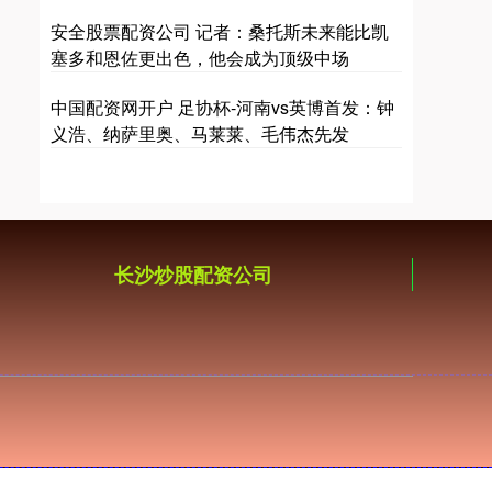
安全股票配资公司 记者：桑托斯未来能比凯
塞多和恩佐更出色，他会成为顶级中场
中国配资网开户 足协杯-河南vs英博首发：钟
义浩、纳萨里奥、马莱莱、毛伟杰先发
长沙炒股配资公司