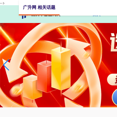
-->
广升网 相关话题
首页