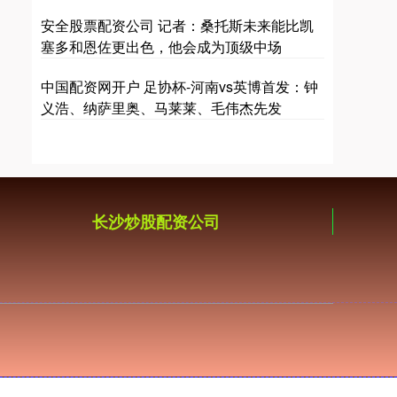
安全股票配资公司 记者：桑托斯未来能比凯
塞多和恩佐更出色，他会成为顶级中场
中国配资网开户 足协杯-河南vs英博首发：钟
义浩、纳萨里奥、马莱莱、毛伟杰先发
长沙炒股配资公司