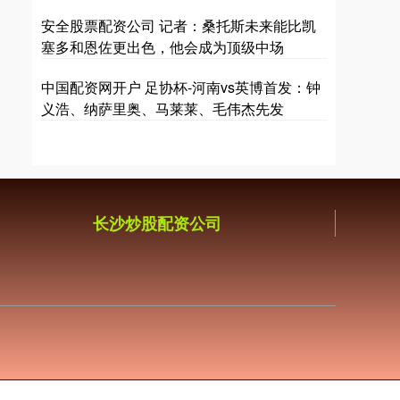
安全股票配资公司 记者：桑托斯未来能比凯
塞多和恩佐更出色，他会成为顶级中场
中国配资网开户 足协杯-河南vs英博首发：钟
义浩、纳萨里奥、马莱莱、毛伟杰先发
长沙炒股配资公司