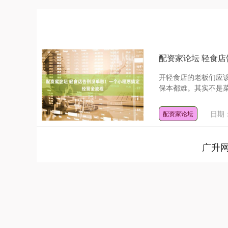
配资家论坛 轻食
开轻食店的老板们应
保本都难。其实不是菜
日期：
配资家论坛
广升