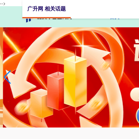
-->
广升网 相关话题
首页